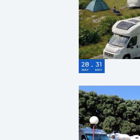
28
31
-
MAY
MAY