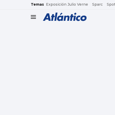
common.go-to-content
Temas
Exposición Julio Verne
Sparc
Spot
header.menu.open