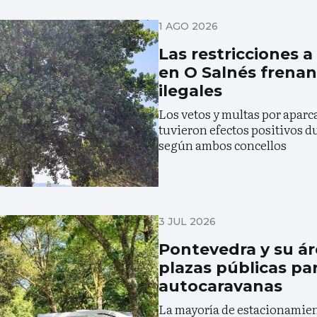
1 AGO 2026
Las restricciones 
en O Salnés frena
ilegales
Los vetos y multas por aparca
tuvieron efectos positivos du
según ambos concellos
3 JUL 2026
Pontevedra y su á
plazas públicas pa
autocaravanas
La mayoría de estacionamien