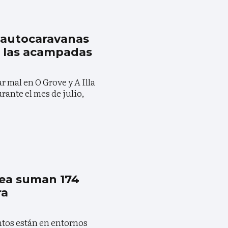
a autocaravanas
n las acampadas
r mal en O Grove y A Illa
rante el mes de julio,
rea suman 174
ra
tos están en entornos