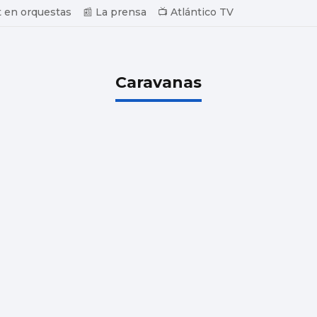
 en orquestas
📰 La prensa
📺 Atlántico TV
Caravanas