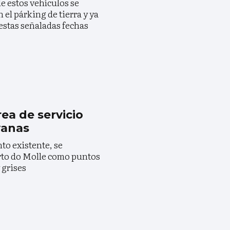
e estos vehículos se
el párking de tierra y ya
estas señaladas fechas
ea de servicio
vanas
o existente, se
orto do Molle como puntos
 grises