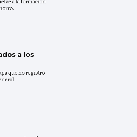
uelve a la formación
morro.
ados a los
apa que no registró
eneral