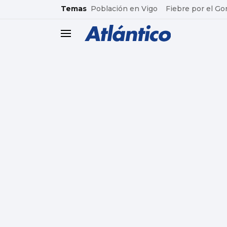
common.go-to-content
Temas
Población en Vigo
Fiebre por el Go
header.menu.open