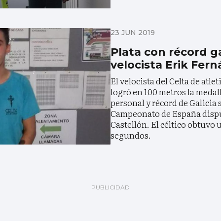
23 JUN 2019
Plata con récord ga
velocista Erik Fer
El velocista del Celta de atl
logró en 100 metros la medal
personal y récord de Galicia s
Campeonato de España disput
Castellón. El céltico obtuvo 
segundos.