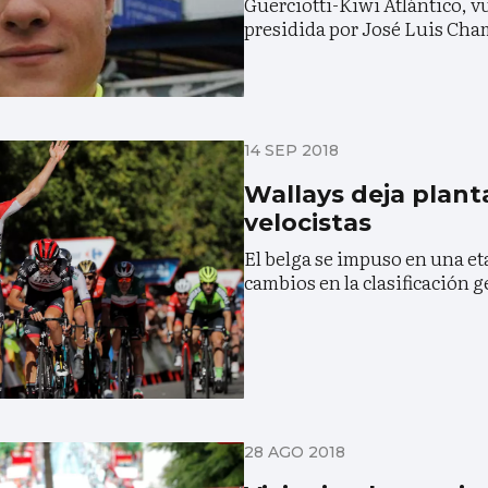
Guerciotti-Kiwi Atlántico, v
presidida por José Luis Cha
14 SEP 2018
Wallays deja plant
velocistas
El belga se impuso en una et
cambios en la clasificación g
28 AGO 2018