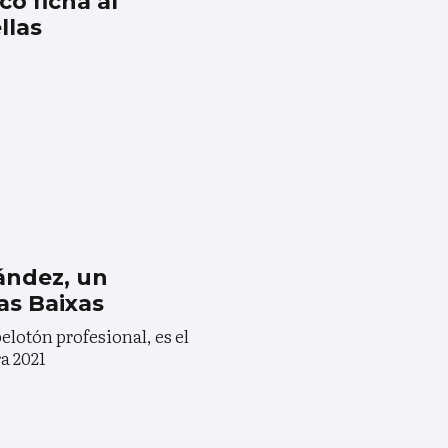
co ficha al
llas
ández, un
ías Baixas
elotón profesional, es el
a 2021