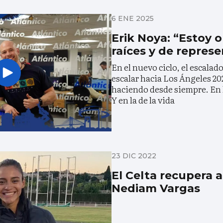
6 ENE 2025
Erik Noya: “Estoy 
raíces y de repres
En el nuevo ciclo, el escalad
escalar hacia Los Ángeles 202
haciendo desde siempre. En 
Y en la de la vida
23 DIC 2022
El Celta recupera a
Nediam Vargas