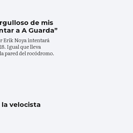
orgulloso de mis
entar a A Guarda”
or Erik Noya intentará
8. Igual que lleva
la pared del rocódromo.
 la velocista