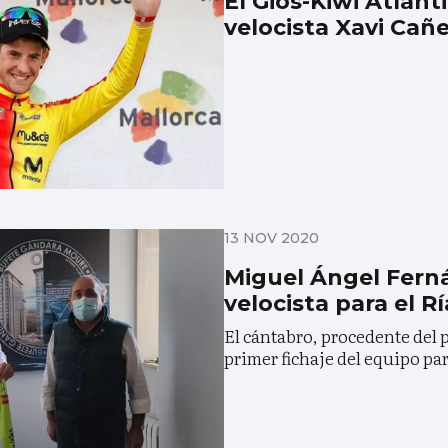
El Gios-Kiwi Atlánti
velocista Xavi Cañe
13 NOV 2020
Miguel Ángel Fern
velocista para el R
El cántabro, procedente del p
primer fichaje del equipo par