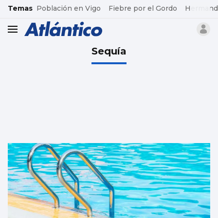
common.go-to-content
Temas
Población en Vigo
Fiebre por el Gordo
Hermand
header.menu.open
Sequía