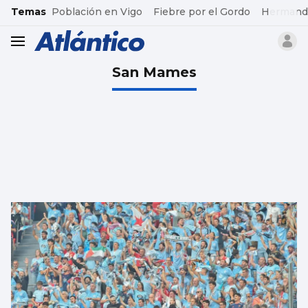
common.go-to-content
Temas
Población en Vigo
Fiebre por el Gordo
Hermand
header.menu.open
San Mames