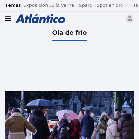
common.go-to-content
Temas
Exposición Julio Verne
Sparc
Spot en orquestas
header.menu.open
Ola de frío