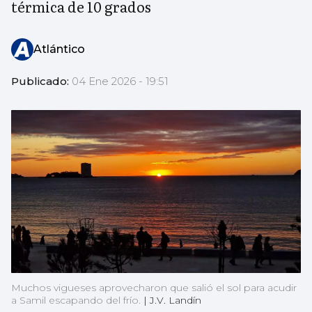
térmica de 10 grados
Atlántico
Publicado:
04 Ene 2026 - 19:51
Muchos vigueses aprovecharon que salió el sol para acudir
a Samil escapando del frío.
|
J.V. Landín