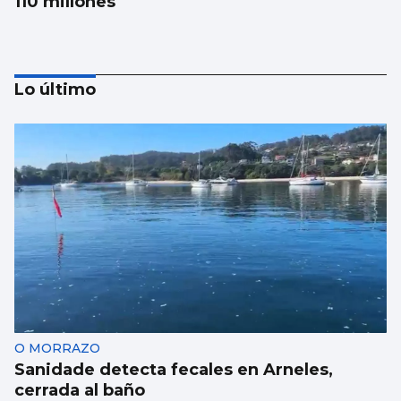
110 millones
Lo último
La conselleira do Mar visita el visor
submarino “Atlántida” de Bouzas
O MORRAZO
Sanidade detecta fecales en Arneles,
cerrada al baño