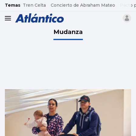
common.go-to-content
Temas
Tren Celta
Concierto de Abraham Mateo
Pacto 
header.menu.open
Mudanza