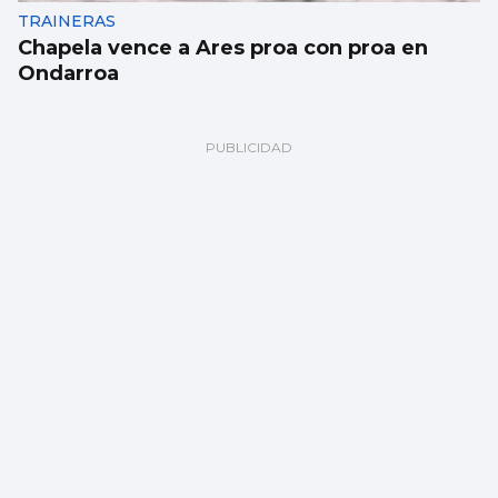
TRAINERAS
Chapela vence a Ares proa con proa en
Ondarroa
BALONMANO
El Cangas inicia los test de verano con
derrota