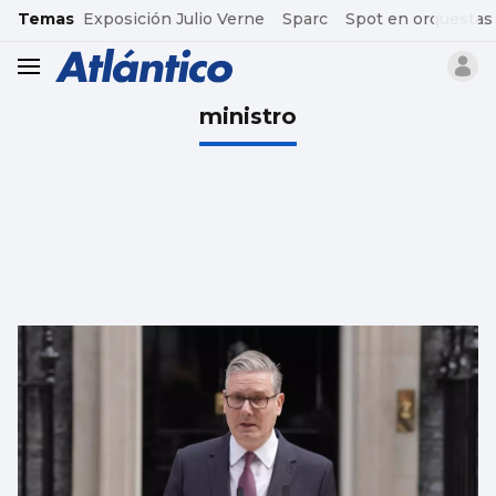
common.go-to-content
Temas
Exposición Julio Verne
Sparc
Spot en orquestas
header.menu.open
ministro