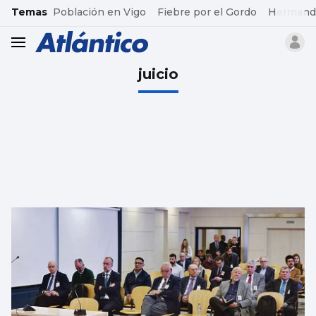
common.go-to-content
Temas
Población en Vigo
Fiebre por el Gordo
Hermand
header.menu.open
juicio