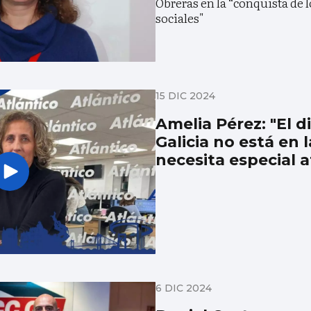
Obreras en la “conquista de l
sociales"
15 DIC 2024
Amelia Pérez: "El d
Galicia no está en 
necesita especial 
6 DIC 2024