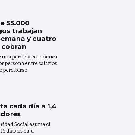
e 55.000
gos trabajan
 semana y cuatro
s cobran
e una pérdida económica
or persona entre salarios
e percibirse
a cada día a 1,4
adores
ridad Social asuma el
15 días de baja