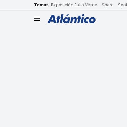
common.go-to-content
Temas
Exposición Julio Verne
Sparc
Spot
header.menu.open