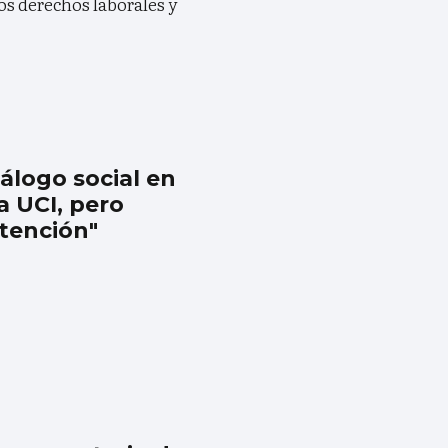
os derechos laborales y
iálogo social en
la UCI, pero
atención"