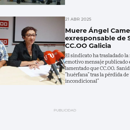
21 ABR 2025
Muere Ángel Cames
exresponsable de 
CC.OO Galicia
El sindicato ha trasladado l
emotivo mensaje publicado e
lamentado que CC.OO. Sanid
"huérfana" tras la pérdida d
incondicional"