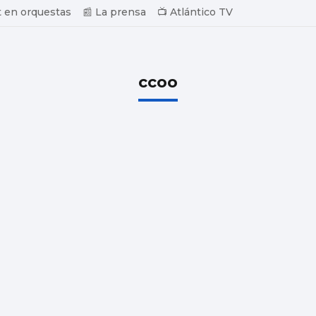
 en orquestas
📰 La prensa
📺 Atlántico TV
ccoo