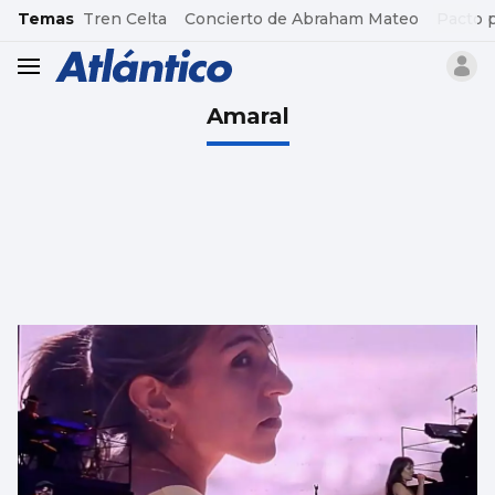
common.go-to-content
Temas
Tren Celta
Concierto de Abraham Mateo
Pacto 
header.menu.open
Amaral