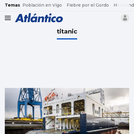
common.go-to-content
Temas
Población en Vigo
Fiebre por el Gordo
Hermand
header.menu.open
titanic