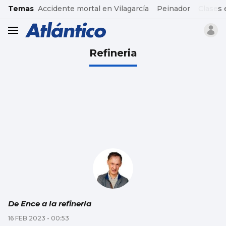
common.go-to-content
Temas
Accidente mortal en Vilagarcía
Peinador
Clases 
header.menu.open
Refineria
De Ence a la refinería
16 FEB 2023 - 00:53