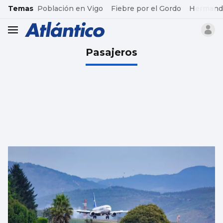
common.go-to-content
Temas
Población en Vigo
Fiebre por el Gordo
Hermand
header.menu.open
Pasajeros