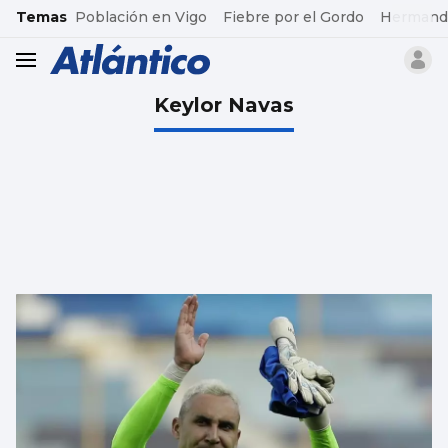
common.go-to-content
Temas
Población en Vigo
Fiebre por el Gordo
Hermand
header.menu.open
Keylor Navas