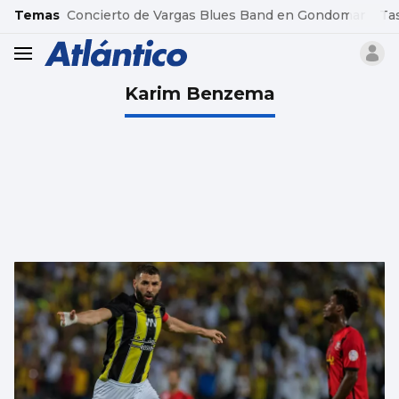
common.go-to-content
Temas
Concierto de Vargas Blues Band en Gondomar
Ta
header.menu.open
Karim Benzema