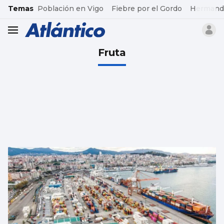
common.go-to-content
Temas
Población en Vigo
Fiebre por el Gordo
Hermand
header.menu.open
Fruta