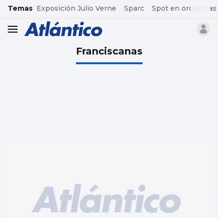
common.go-to-content
Temas
Exposición Julio Verne
Sparc
Spot en orquestas
header.menu.open
Franciscanas