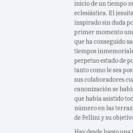
inicio de un tiempo 
eclesiástica. El jesui
inspirado sin duda po
primer momento una 
que ha conseguido sa
tiempos inmemoriales
perpetuo estado de p
tanto como le sea pos
sus colaboradores c
canonización se había
que había asistido t
número en las terraza
de Fellini y su objeti
Hay desde luego una t