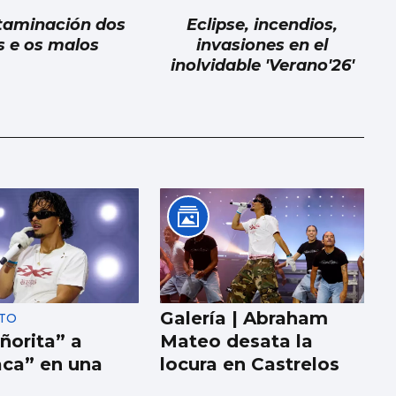
taminación dos
Eclipse, incendios,
s e os malos
invasiones en el
inolvidable 'Verano'26'
Galería | Abraham
TO
ñorita” a
Mateo desata la
ca” en una
locura en Castrelos