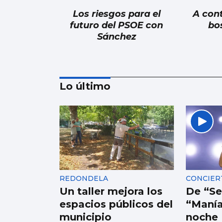
Los riesgos para el
A con
futuro del PSOE con
bo
Sánchez
Lo último
Alberto Barciela
Albariño, mar de vides
en la tierra de prodigios
REDONDELA
CONCIER
Un taller mejora los
De “Se
espacios públicos del
“Manía
municipio
noche