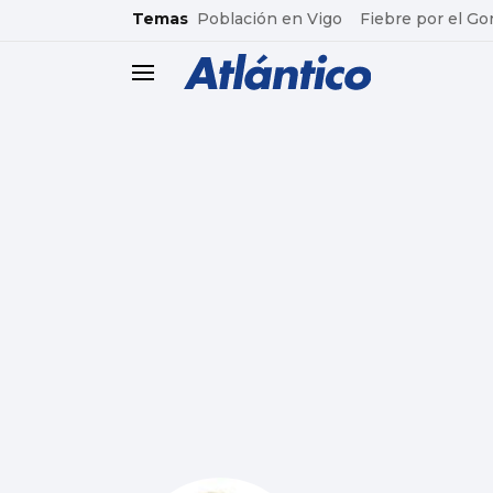
common.go-to-content
Temas
Población en Vigo
Fiebre por el Go
header.menu.open