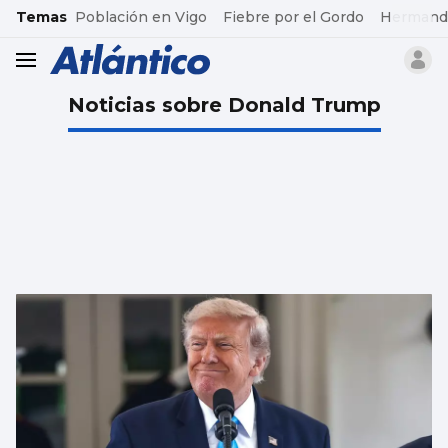
common.go-to-content
Temas
Población en Vigo
Fiebre por el Gordo
Hermand
header.menu.open
Noticias sobre Donald Trump