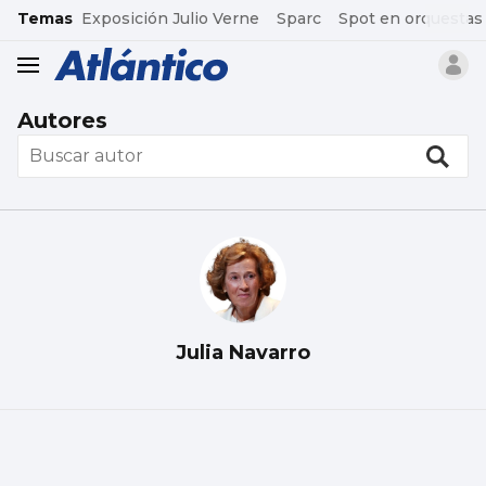
common.go-to-content
Temas
Exposición Julio Verne
Sparc
Spot en orquestas
header.menu.open
Autores
Julia Navarro