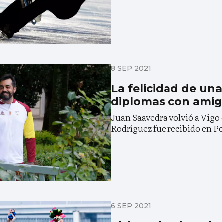
8 SEP 2021
La felicidad de una
diplomas con ami
Juan Saavedra volvió a Vigo
Rodríguez fue recibido en P
6 SEP 2021