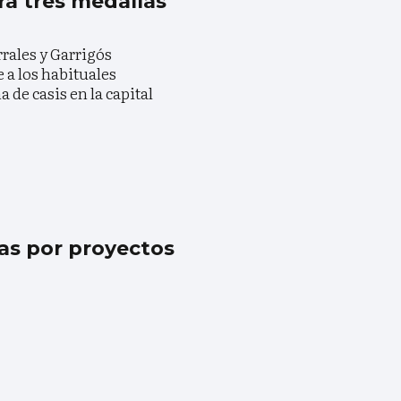
ra tres medallas
rales y Garrigós
 a los habituales
 de casis en la capital
as por proyectos