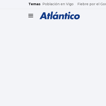
common.go-to-content
Temas
Población en Vigo
Fiebre por el Go
header.menu.open