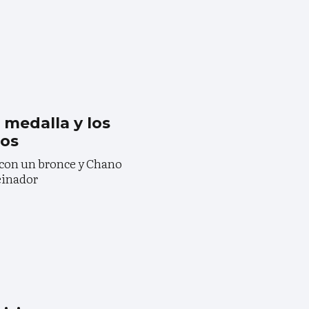
 medalla y los
gos
 con un bronce y Chano
einador