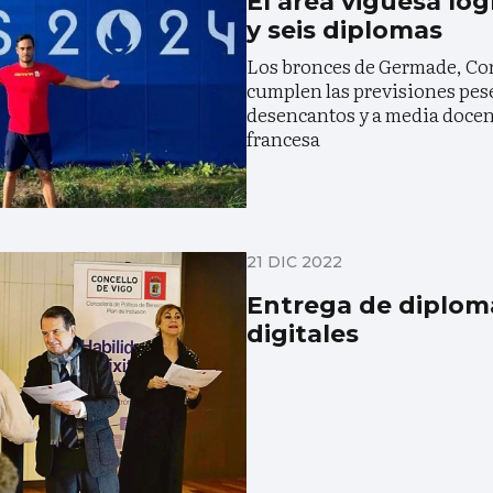
El área viguesa log
y seis diplomas
Los bronces de Germade, Cor
cumplen las previsiones pese
desencantos y a media docena
francesa
21 DIC 2022
Entrega de diplom
digitales