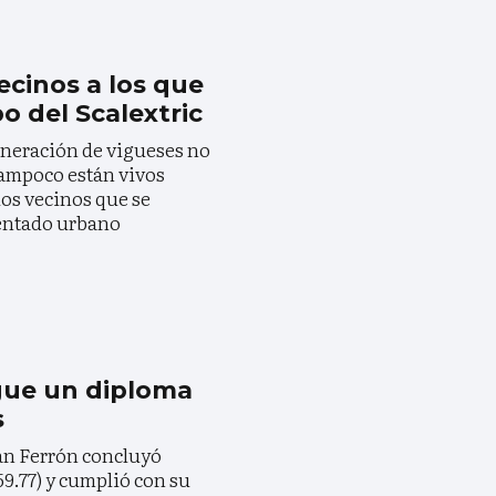
ecinos a los que
o del Scalextric
neración de vigueses no
ampoco están vivos
os vecinos que se
tentado urbano
gue un diploma
s
an Ferrón concluyó
59.77) y cumplió con su