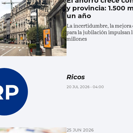
El ahorro crece co
y provincia: 1.500 
un año
La incertidumbre, la mejora 
para la jubilación impulsan l
millones
Ricos
20 JUL 2026 - 04:00
25 JUN 2026