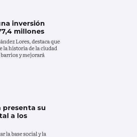
na inversión
77,4 millones
nández Lores, destaca que
e la historia de la ciudad
 barrios y mejorará
a presenta su
al a los
 la base social y la