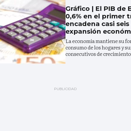
Gráfico | El PIB de
0,6% en el primer t
encadena casi seis
expansión económ
La economía mantiene su fort
consumo de los hogares y su
consecutivos de crecimiento