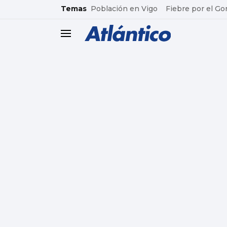
common.go-to-content
Temas
Población en Vigo
Fiebre por el Go
header.menu.open