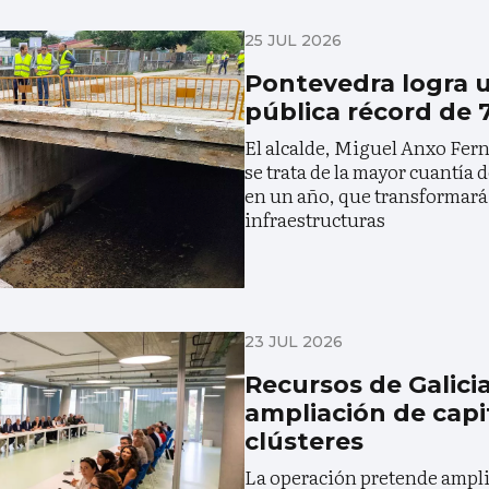
25 JUL 2026
Pontevedra logra u
pública récord de 
El alcalde, Miguel Anxo Fer
se trata de la mayor cuantía d
en un año, que transformará
infraestructuras
23 JUL 2026
Recursos de Galici
ampliación de capit
clústeres
La operación pretende ampliar