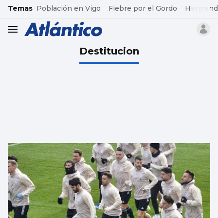
common.go-to-content
Temas
Población en Vigo
Fiebre por el Gordo
Hermand
header.menu.open
Destitucion