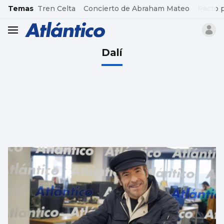
common.go-to-content
Temas
Tren Celta
Concierto de Abraham Mateo
Pacto 
header.menu.open
Dalí