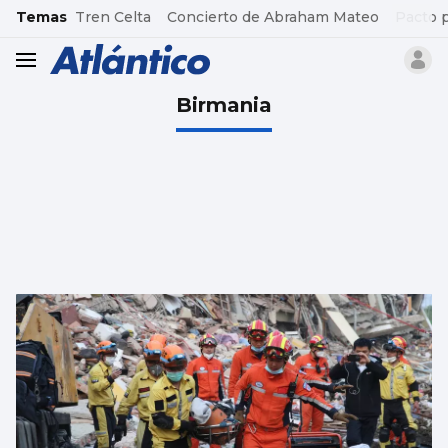
common.go-to-content
Temas
Tren Celta
Concierto de Abraham Mateo
Pacto 
header.menu.open
Birmania