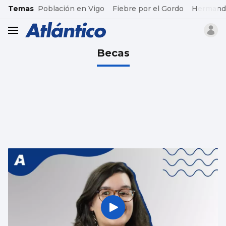
common.go-to-content
Temas
Población en Vigo
Fiebre por el Gordo
Hermand
header.menu.open
Becas