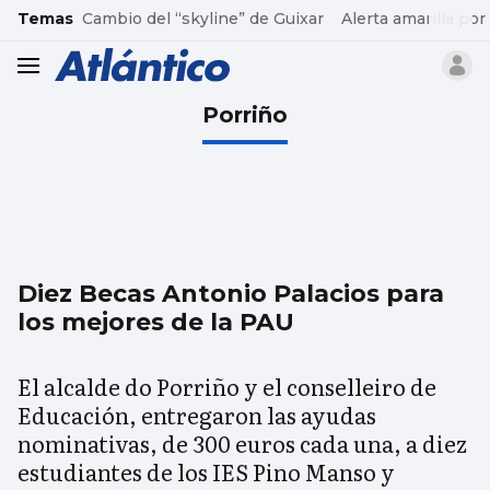
common.go-to-content
Temas
Cambio del “skyline” de Guixar
Alerta amarilla por
header.menu.open
Porriño
Diez Becas Antonio Palacios para
los mejores de la PAU
El alcalde do Porriño y el conselleiro de
Educación, entregaron las ayudas
nominativas, de 300 euros cada una, a diez
estudiantes de los IES Pino Manso y