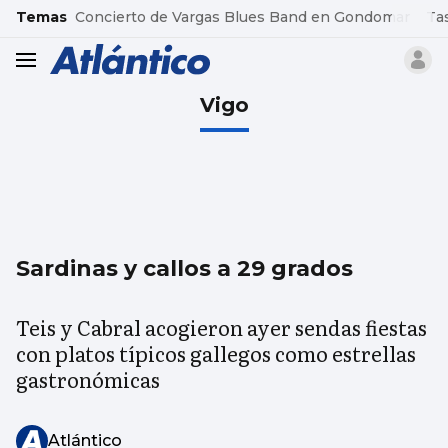
common.go-to-content
Temas
Concierto de Vargas Blues Band en Gondomar
Ta
header.menu.open
Vigo
Sardinas y callos a 29 grados
Teis y Cabral acogieron ayer sendas fiestas
con platos típicos gallegos como estrellas
gastronómicas
Atlántico