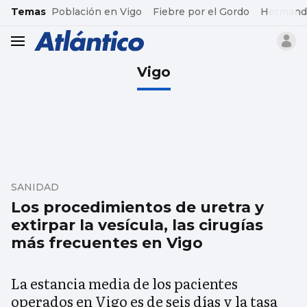
common.go-to-content
Temas
Población en Vigo
Fiebre por el Gordo
Hermand
header.menu.open
Vigo
SANIDAD
Los procedimientos de uretra y
extirpar la vesícula, las cirugías
más frecuentes en Vigo
La estancia media de los pacientes
operados en Vigo es de seis días y la tasa