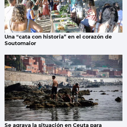
Los talentos juveniles llevan la música a la
calle
Una “cata con historia” en el corazón de
Soutomaior
Se agrava la situación en Ceuta para