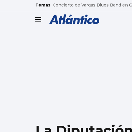
common.go-to-content
Temas
Concierto de Vargas Blues Band en
header.menu.open
La Diputación 