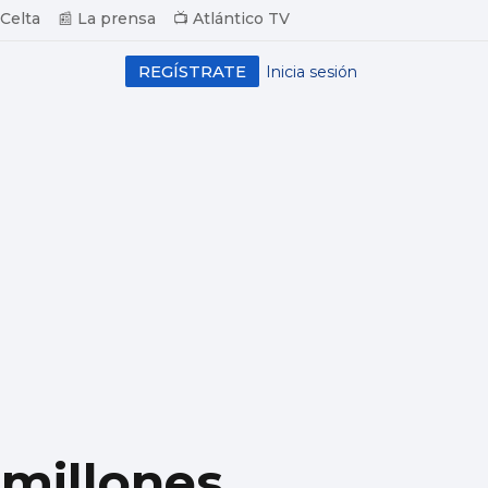
 Celta
📰 La prensa
📺 Atlántico TV
REGÍSTRATE
Inicia sesión
 millones