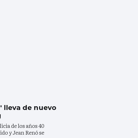
' lleva de nuevo
g
icia de los años 40
ido y Jean Renó se