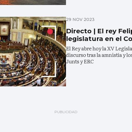
29 NOV 2023
Directo | El rey Feli
legislatura en el 
El Rey abre hoy la XV Legisl
discurso tras la amnistía y l
Junts y ERC