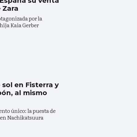
 España su venta
e Zara
otagonizada por la
hija Kaia Gerber
 sol en Fisterra y
pón, al mismo
nto único: la puesta de
r en Nachikatsuura