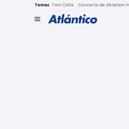
common.go-to-content
Temas
Tren Celta
Concierto de Abraham 
header.menu.open