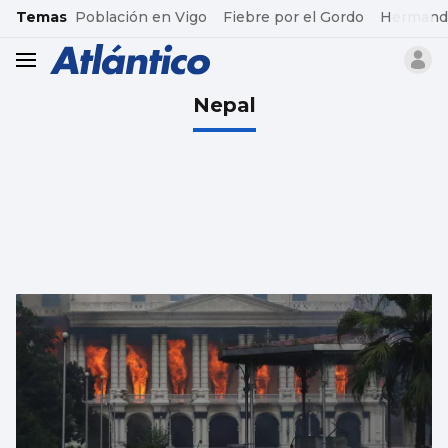
common.go-to-content
Temas
Población en Vigo
Fiebre por el Gordo
Hermand
header.menu.open
Nepal