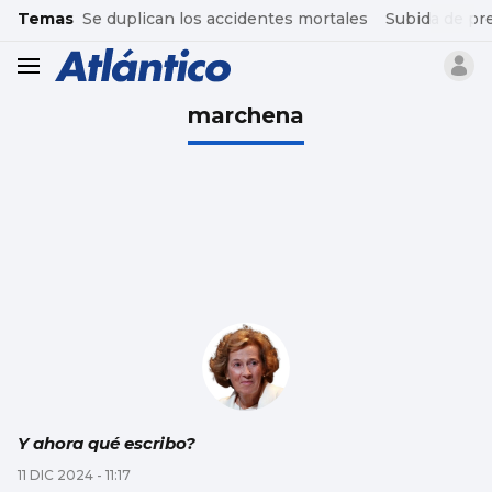
common.go-to-content
Temas
Se duplican los accidentes mortales
Subida de pr
header.menu.open
marchena
Y ahora qué escribo?
11 DIC 2024 - 11:17