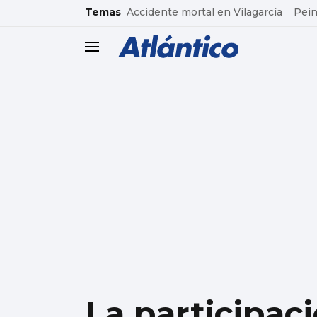
common.go-to-content
Temas
Accidente mortal en Vilagarcía
Pein
header.menu.open
La participac