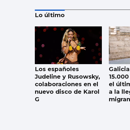
Lo último
NATACIÓN ARTÍSTICA
Iris Tió consigue la
medalla de oro en
solo técnico del
Los españoles
Galici
Europeo de París
Judeline y Rusowsky,
15.000
colaboraciones en el
el últ
nuevo disco de Karol
a la ll
G
migran