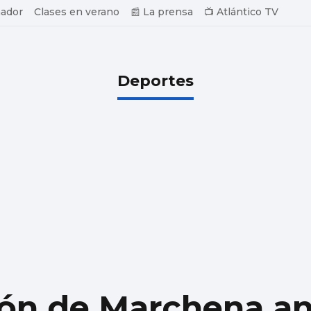
ador
Clases en verano
📰 La prensa
📺 Atlántico TV
Deportes
ión de Marchena a