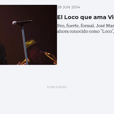
29 JUN 2014
El Loco que ama V
Feo, fuerte, formal. José Marí
ahora conocido como "Loco", 