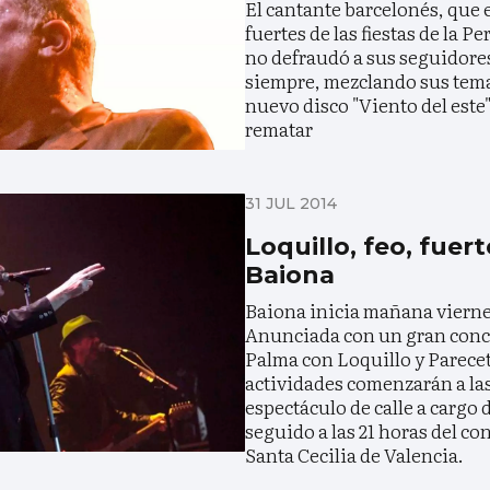
El cantante barcelonés, que e
fuertes de las fiestas de la 
no defraudó a sus seguidores
siempre, mezclando sus temas
nuevo disco "Viento del este"
rematar
31 JUL 2014
Loquillo, feo, fuer
Baiona
Baiona inicia mañana viernes
Anunciada con un gran conci
Palma con Loquillo y Parecet
actividades comenzarán a las
espectáculo de calle a cargo
seguido a las 21 horas del co
Santa Cecilia de Valencia.