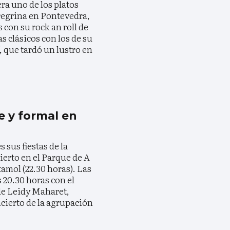
ra uno de los platos
Peregrina en Pontevedra,
 con su rock an roll de
 clásicos con los de su
, que tardó un lustro en
te y formal en
 sus fiestas de la
erto en el Parque de A
amol (22.30 horas). Las
 20.30 horas con el
 de Leidy Maharet,
ncierto de la agrupación