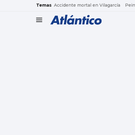
common.go-to-content
Temas
Accidente mortal en Vilagarcía
Pein
header.menu.open