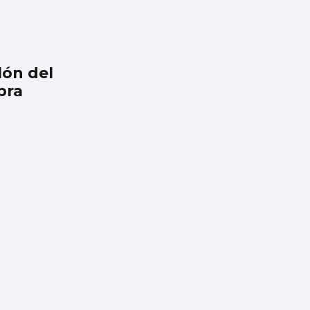
lón del
bra