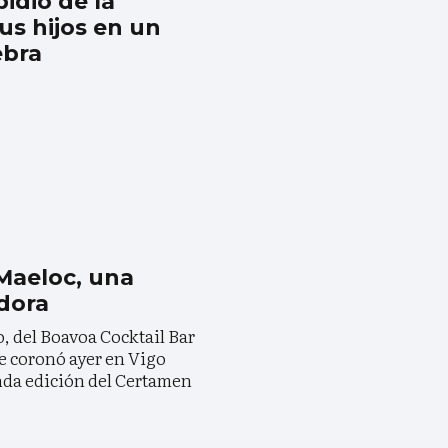
idió de la
sus hijos en un
ebra
Maeloc, una
dora
, del Boavoa Cocktail Bar
e coronó ayer en Vigo
nda edición del Certamen