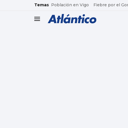
common.go-to-content
Temas
Población en Vigo
Fiebre por el Go
header.menu.open