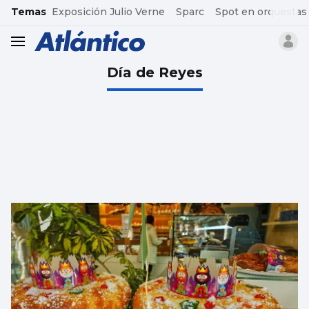
common.go-to-content
Temas
Exposición Julio Verne
Sparc
Spot en orquestas
header.menu.open
Día de Reyes