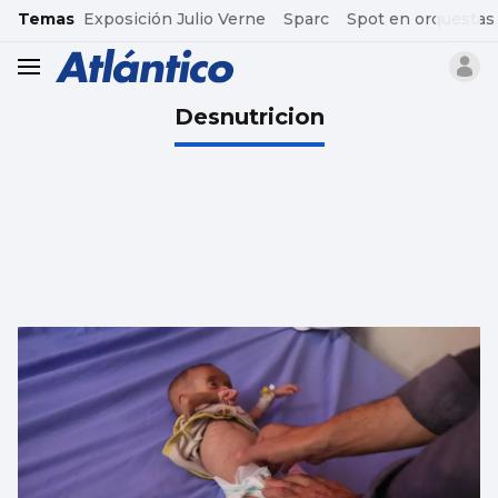
common.go-to-content
Temas
Exposición Julio Verne
Sparc
Spot en orquestas
header.menu.open
Desnutricion