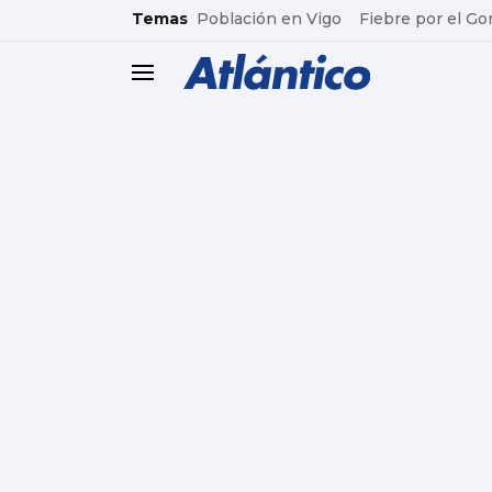
common.go-to-content
Temas
Población en Vigo
Fiebre por el Go
header.menu.open