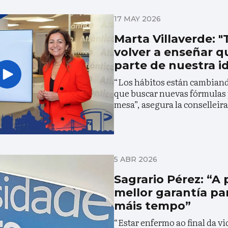
17 MAY 2026
Marta Villaverde:
volver a enseñar q
parte de nuestra i
“Los hábitos están cambiando
que buscar nuevas fórmulas p
mesa”, asegura la conselleir
5 ABR 2026
Sagrario Pérez: “A 
mellor garantía pa
máis tempo”
“Estar enfermo ao final da v