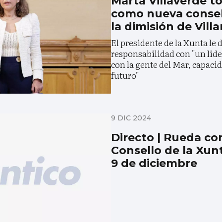
Marta Villaverde 
como nueva consell
la dimisión de Villa
El presidente de la Xunta le 
responsabilidad con "un lid
con la gente del Mar, capacid
futuro"
9 DIC 2024
Directo | Rueda co
Consello de la Xun
9 de diciembre