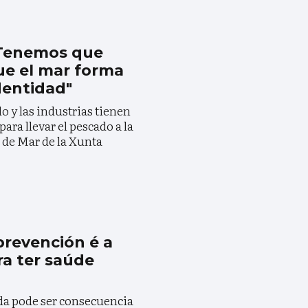
 "Tenemos que
ue el mar forma
dentidad"
 y las industrias tienen
ara llevar el pescado a la
a de Mar de la Xunta
prevención é a
ra ter saúde
ida pode ser consecuencia