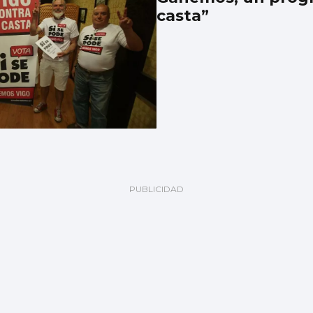
casta”