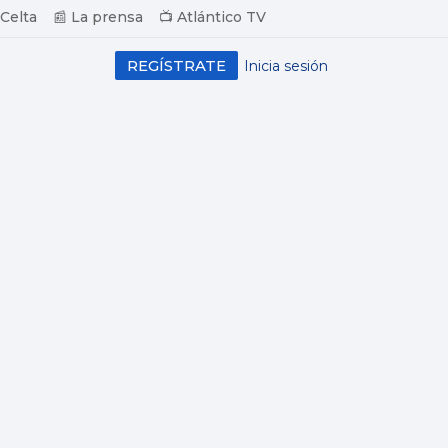
 Celta
📰 La prensa
📺 Atlántico TV
REGÍSTRATE
Inicia sesión