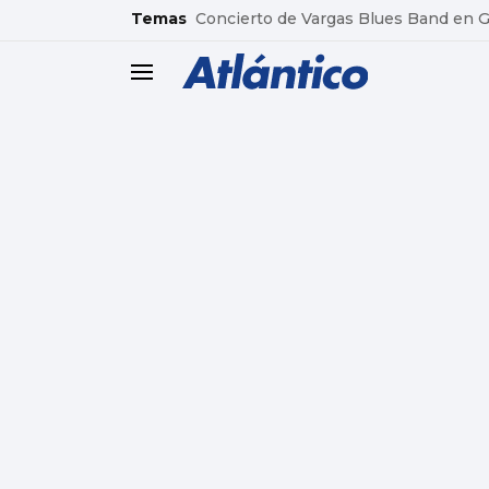
common.go-to-content
Temas
Concierto de Vargas Blues Band en
header.menu.open