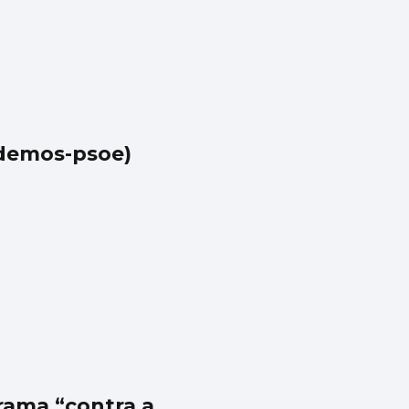
odemos-psoe)
ama “contra a