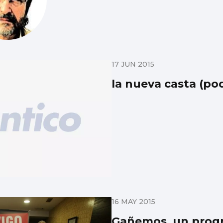
17 JUN 2015
la nueva casta (p
16 MAY 2015
Gañemos, un progr