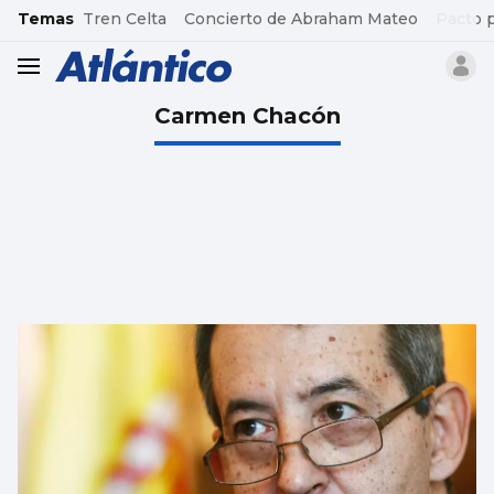
common.go-to-content
Temas
Tren Celta
Concierto de Abraham Mateo
Pacto 
header.menu.open
Carmen Chacón