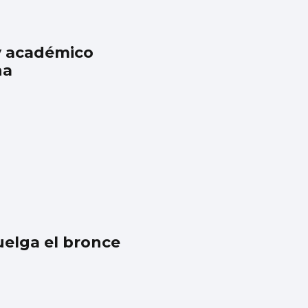
 y académico
na
uelga el bronce