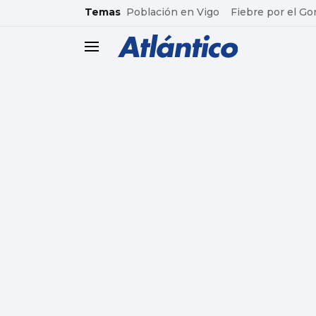
common.go-to-content
Temas
Población en Vigo
Fiebre por el Go
header.menu.open