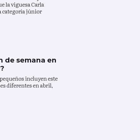
ue la viguesa Carla
a categoría júnior
n de semana en
l?
s pequeños incluyen este
es diferentes en abril,