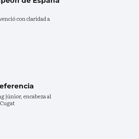
mpeón de España
venció con claridad a
eferencia
ing júnior, encabeza al
 Cugat