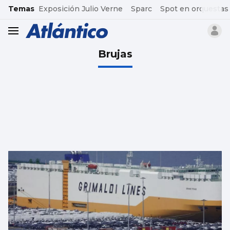
common.go-to-content
Temas
Exposición Julio Verne
Sparc
Spot en orquestas
header.menu.open
Brujas