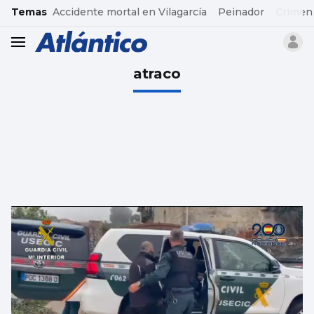
common.go-to-content
Temas
Accidente mortal en Vilagarcía
Peinador
Crimen
header.menu.open
atraco