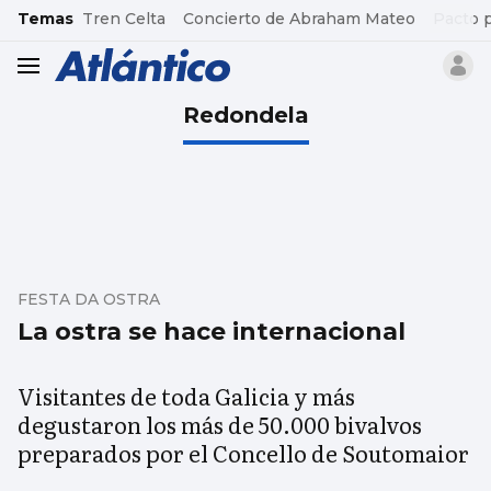
common.go-to-content
Temas
Tren Celta
Concierto de Abraham Mateo
Pacto 
header.menu.open
Redondela
FESTA DA OSTRA
La ostra se hace internacional
Visitantes de toda Galicia y más
degustaron los más de 50.000 bivalvos
preparados por el Concello de Soutomaior