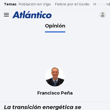
common.go-to-content
Temas
Población en Vigo
Fiebre por el Gordo
Hermand
header.menu.open
Opinión
Francisco Peña
La transición energética se