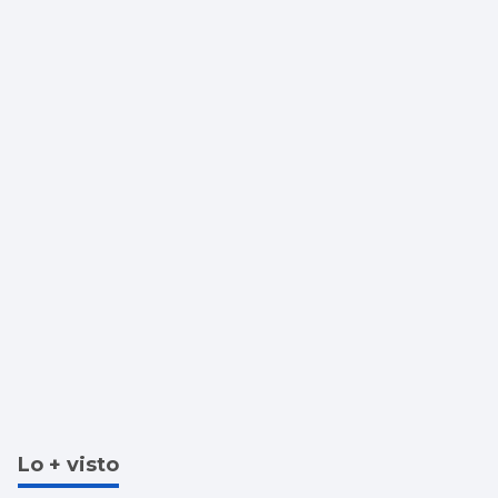
cerrada al baño
Lo + visto