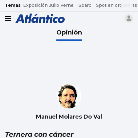
common.go-to-content
Temas
Exposición Julio Verne
Sparc
Spot en orquestas
header.menu.open
Opinión
Manuel Molares Do Val
Ternera con cáncer