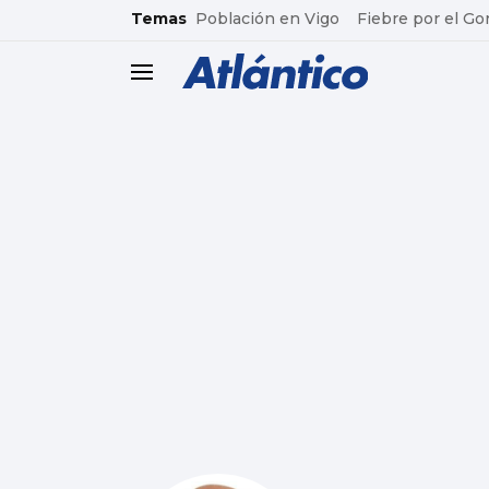
common.go-to-content
Temas
Población en Vigo
Fiebre por el Go
header.menu.open