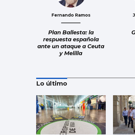
Fernando Ramos
Plan Ballesta: la
G
respuesta española
ante un ataque a Ceuta
y Melilla
Lo último
Luis Del Val
Las mafias trabajan
gratis